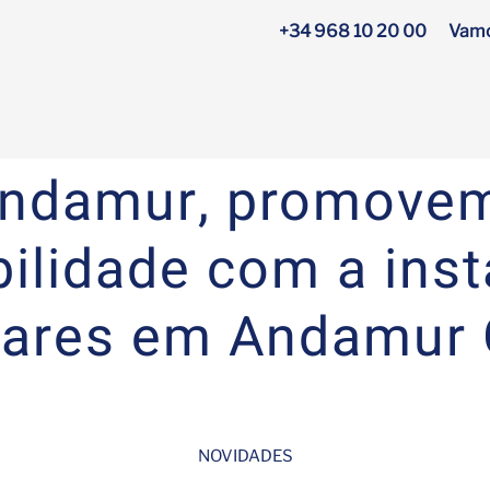
+34 968 10 20 00
Vamo
ndamur, promove
ilidade com a ins
olares em Andamur
NOVIDADES