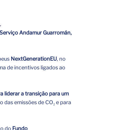
,
e Serviço Andamur Guarromán,
opeus
NextGenerationEU
, no
ma de incentivos ligados ao
a liderar a transição para um
ão das emissões de CO₂ e para
go do
Fundo