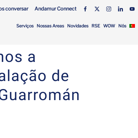
s conversar
Andamur Connect
Serviços
Nossas Areas
Novidades
RSE
WOW
Nós
mos a
talação de
 Guarromán