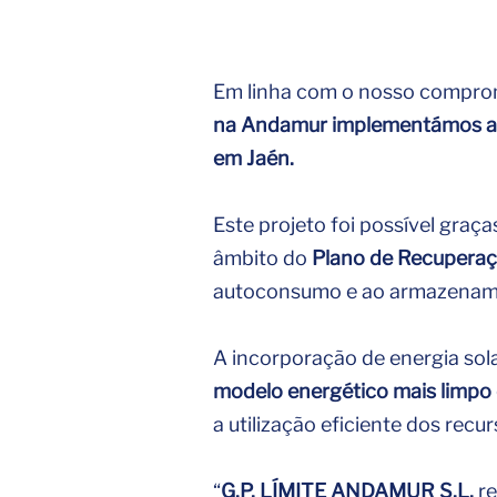
Em linha com o nosso compromi
na Andamur implementámos a i
em Jaén.
Este projeto foi possível gra
âmbito do
Plano de Recuperaç
autoconsumo e ao armazename
A incorporação de energia sola
modelo energético mais limpo
a utilização eficiente dos recur
“
G.P. LÍMITE ANDAMUR S.L.
re