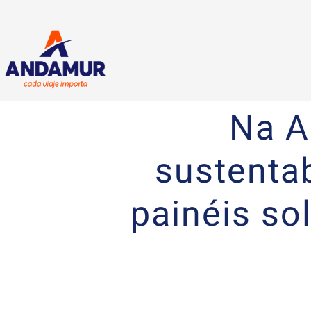
Na A
sustentab
painéis s