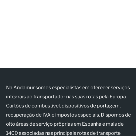
Na Andamur somos especialistas em oferecer serviços
integrais ao transportador nas suas rotas pela Europa.
Cartões de combustível, dispositivos de portagem,
recuperação de IVA e impostos especiais. Dispomos de
oito áreas de serviço próprias em Espanha e mais de
1400 associadas nas principais rotas de transporte