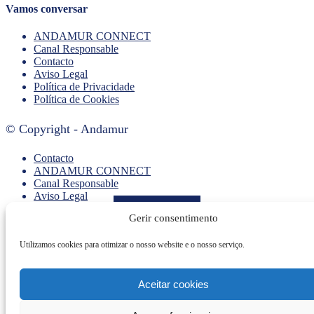
Vamos conversar
ANDAMUR CONNECT
Canal Responsable
Contacto
Aviso Legal
Política de Privacidade
Política de Cookies
© Copyright - Andamur
Contacto
ANDAMUR CONNECT
Canal Responsable
Aviso Legal
Política de Privacidade
Ver tudo
Gerir consentimento
Política de Cookies
Utilizamos cookies para otimizar o nosso website e o nosso serviço.
Aceitar cookies