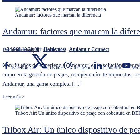
Andamur: factores que marcan la diferencia
Andamur: factores que marcan la difere
+34 968 10 20 00
Hablemos
Andamur Connect
Por andamur
| 17 abril 2018
Con 30 años de experiencia, Andamur es la solución integral 
Facebook
Twitter
Instagram
LinkedIn
You
como en la gestión de peajes, recuperación de impuestos, res
Andamur, una gama completa […]
Leer más >
Tribox Air: Un único dispositivo de peaje con cobertura en B
Tribox Air: Un único dispositivo de p