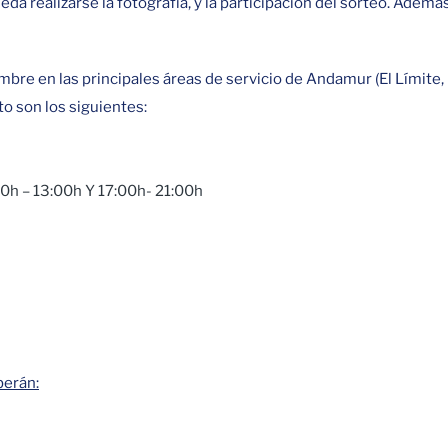
 realizarse la fotografía, y la participación del sorteo. Además, 
viembre en las principales áreas de servicio de Andamur (El Lími
to son los siguientes:
h – 13:00h Y 17:00h- 21:00h
berán: