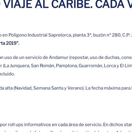
VIAJE AL CARIBE. CADA 
n Polígono Industrial Saprelorca, planta 3ª, buzón nº 280, C.P
rta 2019”.
gan uso de un servicio de Andamur (repostar, uso de duchas, cons
r (La Junquera, San Román, Pamplona, Guarromán, Lorca y El Límit
ncluido.
ada alta (Navidad, Semana Santa y Verano). La fecha máxima para l
or roll ups informativos en cada área de servicio. En dichos st