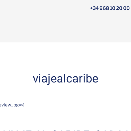
+34 968 10 20 00
viajealcaribe
review_bg=»]