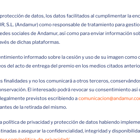
rotección de datos, los datos facilitados al cumplimentar la en
 S.L. (Andamur) como responsable de tratamiento para gestionar
 redes sociales de Andamur, así como para enviar información so
ravés de dichas plataformas.
sentimiento informado sobre la cesión y uso de su imagen como c
eos del acto de entrega del premio en los medios citados anteri
 finalidades y no los comunicará a otros terceros, conservándo
conservación. El interesado podrá revocar su consentimiento así c
s legalmente previstos escribiendo a
comunicacion@andamur.c
antes de la retirada del mismo.
a política de privacidad y protección de datos habiendo implem
tinadas a asegurar la confidencialidad, integridad y disponibili
r.com/politica-de-privacidad/