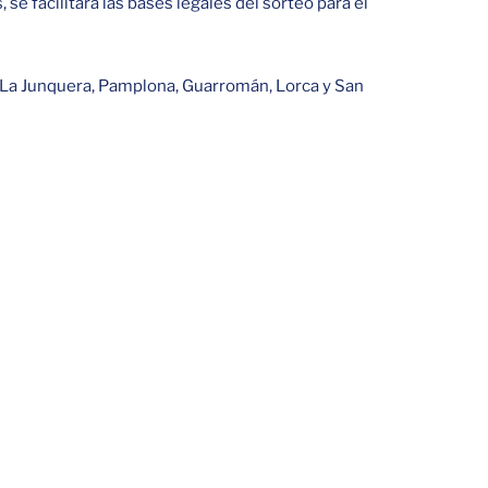
se facilitará las bases legales del sorteo para el
te, La Junquera, Pamplona, Guarromán, Lorca y San