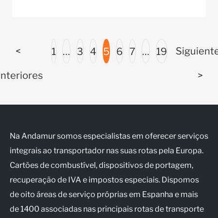
<
Siguient
1
…
3
4
5
6
7
…
19
nteriores
>
Na Andamur somos especialistas em oferecer serviços
integrais ao transportador nas suas rotas pela Europa.
Cartões de combustível, dispositivos de portagem,
recuperação de IVA e impostos especiais. Dispomos
de oito áreas de serviço próprias em Espanha e mais
de 1400 associadas nas principais rotas de transporte