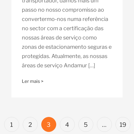
transportador, damos mais um
passo no nosso compromisso ao
convertermo-nos numa referência
no sector com a certificação das
nossas áreas de serviço como
zonas de estacionamento seguras e
protegidas. Atualmente, as nossas
áreas de serviço Andamur […]
Ler mais >
1
2
3
4
5
…
19