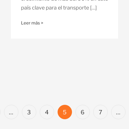
país clave para el transporte […]
Leer más >
…
3
4
5
6
7
…