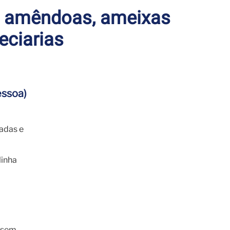
 amêndoas, ameixas
eciarias
ssoa)
adas e
linha
 sem