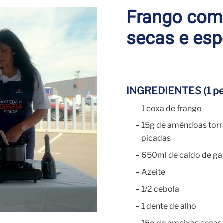
Frango com
secas e esp
INGREDIENTES (1 pe
1 coxa de frango
15g de amêndoas torr
picadas
650ml de caldo de ga
Azeite
1/2 cebola
1 dente de alho
15g de ameixas secas