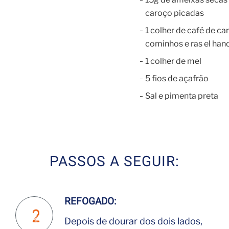
caroço picadas
1 colher de café de can
cominhos e ras el han
1 colher de mel
5 fios de açafrão
Sal e pimenta preta
PASSOS A SEGUIR:
REFOGADO:
Depois de dourar dos dois lados,