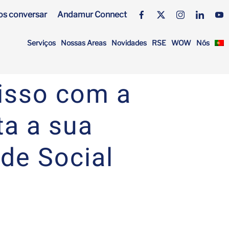
s conversar
Andamur Connect
Serviços
Nossas Areas
Novidades
RSE
WOW
Nós
isso com a
ta a sua
de Social