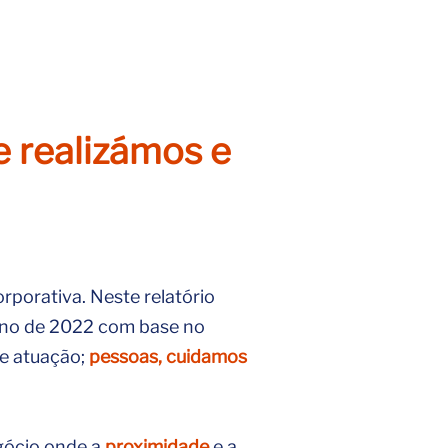
e realizámos e
porativa. Neste relatório
ano de 2022 com base no
de atuação;
pessoas, cuidamos
gócio onde a
proximidade
e a