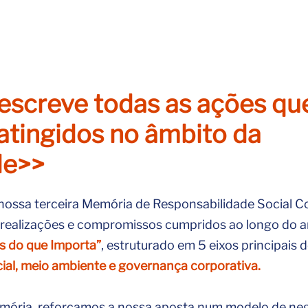
descreve todas as ações qu
 atingidos no âmbito da
de>>
ssa terceira Memória de Responsabilidade Social Cor
 realizações e compromissos cumpridos ao longo do 
 do que Importa”
, estruturado em 5 eixos principais 
ial, meio ambiente e governança corporativa.
mória, reforçamos a nossa aposta num modelo de ne