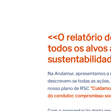
<<O relatório 
todos os alvos
sustentabilida
Na Andamur, apresentamos a no
descrevem-se todas as ações,
nosso plano de RSC
“Cuidamos
do condutor, compromisso soc
Com a apresentação desta me