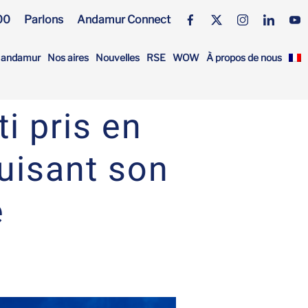
00
Parlons
Andamur Connect
s andamur
Nos aires
Nouvelles
RSE
WOW
À propos de nous
i pris en
duisant son
e