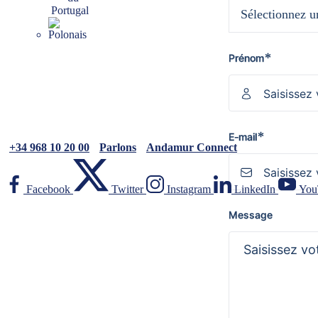
Sélectionnez u
*
Prénom
*
E-mail
+34 968 10 20 00
Parlons
Andamur Connect
Facebook
Twitter
Instagram
LinkedIn
You
Message