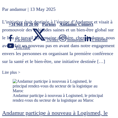
Par andamur
| 13 May 2025
L’initiative était destinée à l’équipe d’Andamur et visait à
+34 968 10 20 00
Parlons
Andamur Connect
promouvoir des habitudes saines et un bien-être global sur
le lieu de travail La semaine dernière, chez Andamur, nous
Facebook
Twitter
Instagram
LinkedIn
avons fait un nouveau pas en avant dans notre engagement
YouTube
envers les personnes en organisant la première conférence
sur la santé et le bien-être, une initiative destinée […]
Lire plus >
Andamur participe à nouveau à Logismed, le principal
rendez-vous du secteur de la logistique au Maroc
Andamur participe à nouveau à Logismed, le