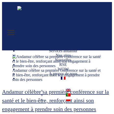
Andamur aujourd’hui
Services andamur
Nos aires
Nouvelles
RSE
WOW
Andamur célèbre sa première conférence sur la santé et
À propos de nous
le bien-être, renforçant ainsi son engagement à prendre
soin des personnes
Andamur célèbre sa première conférence sur la
santé et le bien-être, renforçant ainsi son
engagement à prendre soin des personnes