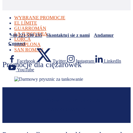
WYBRANE PROMOCJE
EL LÍMITE
GUARROMÁN
LA JUNQUERA
+48 221 530 235
Skontaktuj sie z nami
Andamur
LORCA
Connect
PAMPLONA
SAN ROMÁN
Facebook
Twitter
Instagram
LinkedIn
Promocje dla ciężarówek
YouTube
DARMOWY PRYSZNIC ZA
TANKOWANIE