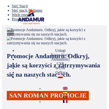
Sieć Stacji
Sieć stacji Andamur
Wiele energii
Promocje
Uslugi
Promocje Andamuru. Odkryj,
Nasze Stacje
Aktualności
CSR
jakie są korzyści z zatrzymywania
WOW
O Nas
się na naszych stacjach.
SAN ROMAN PROMOCJE