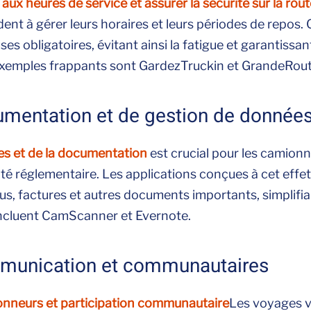
 aux heures de service et assurer la sécurité sur la rou
ident à gérer leurs horaires et leurs périodes de repos.
es obligatoires, évitant ainsi la fatigue et garantissan
 exemples frappants sont GardezTruckin et GrandeRou
umentation et de gestion de donnée
es et de la documentation
est crucial pour les camio
té réglementaire. Les applications conçues à cet effe
us, factures et autres documents importants, simplifian
incluent CamScanner et Evernote.
mmunication et communautaires
nneurs et participation communautaire
Les voyages v