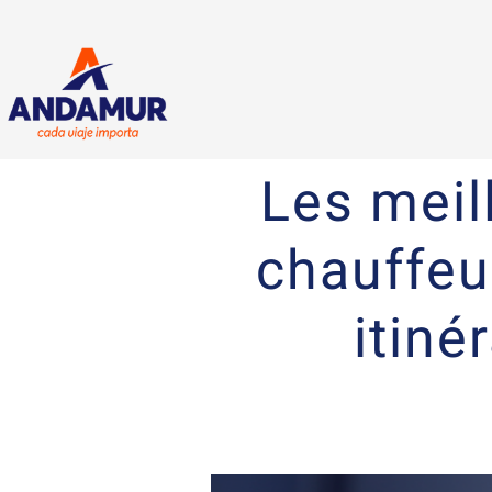
Les meil
chauffeur
itiné