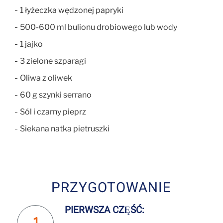
1 łyżeczka wędzonej papryki
500-600 ml bulionu drobiowego lub wody
1 jajko
3 zielone szparagi
Oliwa z oliwek
60 g szynki serrano
Sól i czarny pieprz
Siekana natka pietruszki
PRZYGOTOWANIE
PIERWSZA CZĘŚĆ: