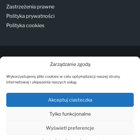
Zastrzeżenia prawne
Polityka prywatności
Polityka cookies
Zarządzanie zgodą
© Copyright - Andamur
Wykorzystujemy pliki cookies w celu optymalizacji naszej strony
internetowej i ulepszenia naszych usług.
Contacto
ANDAMUR CONNECT
Akceptuj ciasteczka
Zastrzeżenia prawne
Tylko funkcjonalne
Polityka prywatności
Polityka cookies
Wyświetl preferencje