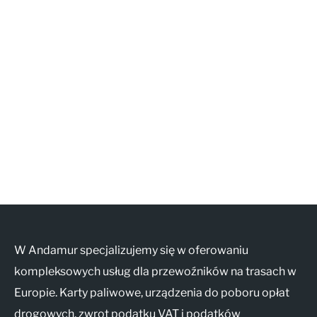
AP7 Salida 2, C/ Bassegoda, 4
17700 La Junquera, Gerona
Teléfono +34 661 66 19 44
Fax +34 972 55 45 17
junqueraturismos@andamur.com
W Andamur specjalizujemy się w oferowaniu
kompleksowych usług dla przewoźników na trasach w
Europie. Karty paliwowe, urządzenia do poboru opłat
drogowych, zwrot podatku VAT i podatków