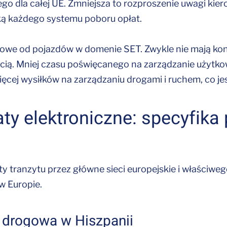
o dla całej UE. Zmniejsza to rozproszenie uwagi kier
iką każdego systemu poboru opłat.
gowe od pojazdów w domenie SET. Zwykle nie mają kon
ścią. Mniej czasu poświęcanego na zarządzanie użyt
ęcej wysiłków na zarządzaniu drogami i ruchem, co je
aty elektroniczne: specyfik
y tranzytu przez główne sieci europejskie i właściwe
w Europie.
a drogowa w Hiszpanii