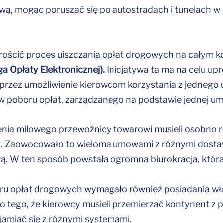
wą, mogąc poruszać się po autostradach i tunelach w
rościć proces uiszczania opłat drogowych na całym k
a Opłaty Elektronicznej).
Inicjatywa ta ma na celu upr
rzez umożliwienie kierowcom korzystania z jednego
w poboru opłat, zarządzanego na podstawie jednej u
enia milowego przewoźnicy towarowi musieli osobno r
. Zaowocowało to wieloma umowami z różnymi dostaw
ą. W ten sposób powstała ogromna biurokracja, która 
ru opłat drogowych wymagało również posiadania wł
 tego, że kierowcy musieli przemierzać kontynent z 
jamiać się z różnymi systemami.