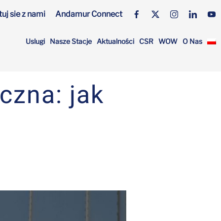
uj sie z nami
Andamur Connect
Uslugi
Nasze Stacje
Aktualności
CSR
WOW
O Nas
czna: jak