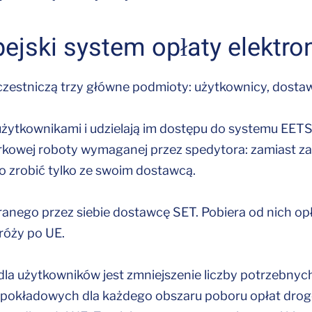
pejski system opłaty elektro
zestniczą trzy główne podmioty: użytkownicy, dostaw
ytkownikami i udzielają im dostępu do systemu EETS w
ierkowej roboty wymaganej przez spedytora: zamiast 
o zrobić tylko ze swoim dostawcą.
nego przez siebie dostawcę SET. Pobiera od nich opł
róży po UE.
dla użytkowników jest zmniejszenie liczby potrzebny
 pokładowych dla każdego obszaru poboru opłat drog